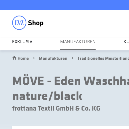
EXKLUSIV
MANU­FAK­TUREN
KU
Home
Manufakturen
Traditionelles Meisterha
MÖVE - Eden Waschha
nature/black
frottana Textil GmbH & Co. KG