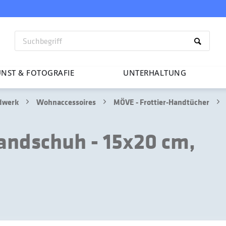
NST & FOTO­GRAFIE
UNTER­HAL­TUNG
ndwerk
Wohnaccessoires
MÖVE - Frottier-Handtücher
ndschuh - 15x20 cm,