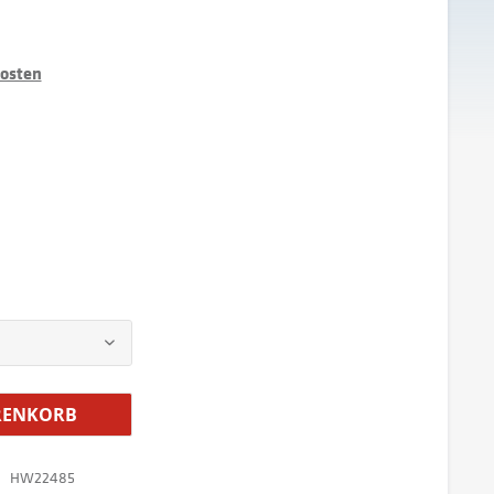
kosten
ENKORB
HW22485