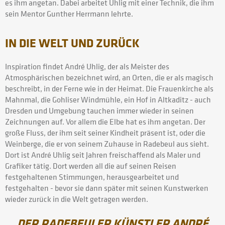
es ihm angetan. Dabei arbeitet Uhlig mit einer Technik, die ihm
sein Mentor Gunther Herrmann lehrte.
IN DIE WELT UND ZURÜCK
Inspiration findet André Uhlig, der als Meister des
Atmosphärischen bezeichnet wird, an Orten, die er als magisch
beschreibt, in der Ferne wie in der Heimat. Die Frauenkirche als
Mahnmal, die Gohliser Windmühle, ein Hof in Altkaditz - auch
Dresden und Umgebung tauchen immer wieder in seinen
Zeichnungen auf. Vor allem die Elbe hat es ihm angetan. Der
große Fluss, der ihm seit seiner Kindheit präsent ist, oder die
Weinberge, die er von seinem Zuhause in Radebeul aus sieht.
Dort ist André Uhlig seit Jahren freischaffend als Maler und
Grafiker tätig. Dort werden all die auf seinen Reisen
festgehaltenen Stimmungen, herausgearbeitet und
festgehalten - bevor sie dann später mit seinen Kunstwerken
wieder zurück in die Welt getragen werden.
DER RADEBEULER KÜNSTLER ANDRÉ