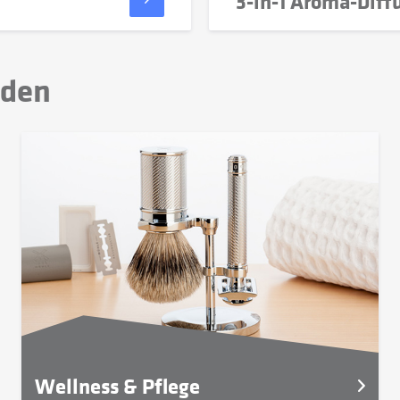
3-in-1 Aroma-Diff
nden
Wellness & Pflege