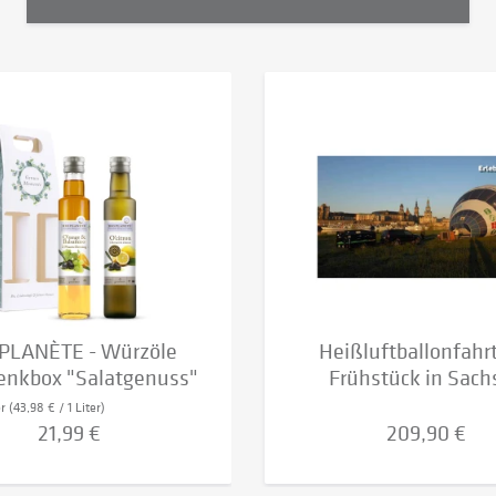
 PLANÈTE - Würzöle
Heißluftballonfahr
enkbox "Salatgenuss"
Frühstück in Sach
er
(43,98 € / 1 Liter)
21,99 €
209,90 €