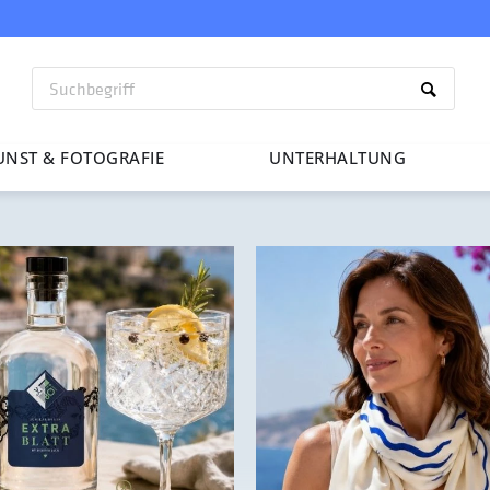
UNST & FOTO­GRAFIE
UNTER­HAL­TUNG