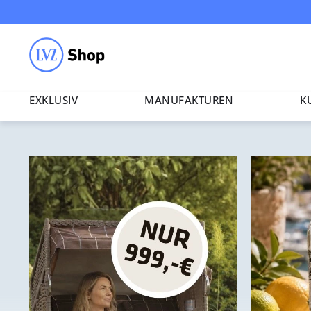
EXKLUSIV
MANU­FAK­TUREN
K