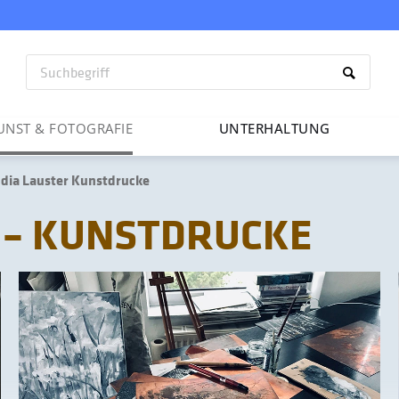
UNST & FOTO­GRAFIE
UNTER­HAL­TUNG
udia Lauster Kunstdrucke
 – KUNSTDRUCKE