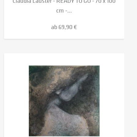
Claudia Lauster - READY TO GO - 70 x 100
cm -...
ab 69,90 €