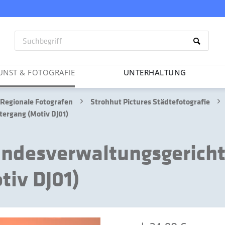
UNST & FOTO­GRAFIE
UNTER­HAL­TUNG
Regionale Fotografen
Strohhut Pictures Städtefotografie
ergang (Motiv DJ01)
undesverwaltungsgericht
iv DJ01)