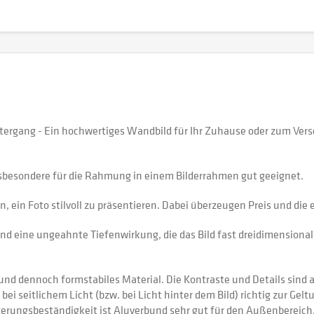
tergang - Ein hochwertiges Wandbild für Ihr Zuhause oder zum Ver
sbesondere für die Rahmung in einem Bilderrahmen gut geeignet.
 ein Foto stilvoll zu präsentieren. Dabei überzeugen Preis und di
nd eine ungeahnte Tiefenwirkung, die das Bild fast dreidimensional 
 dennoch formstabiles Material. Die Kontraste und Details sind auf
 bei seitlichem Licht (bzw. bei Licht hinter dem Bild) richtig zur Gel
itterungsbeständigkeit ist Aluverbund sehr gut für den Außenberei