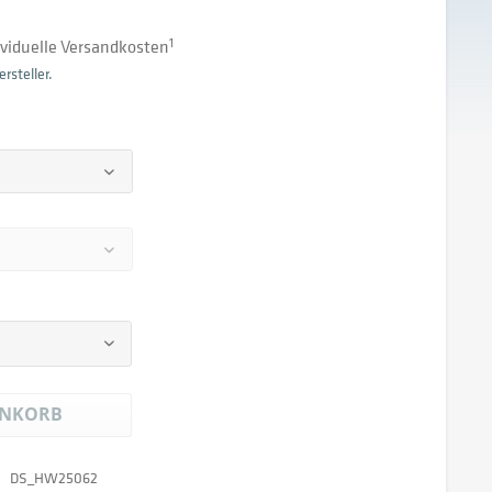
dividuelle Versandkosten
1
rsteller.
NKORB
DS_HW25062