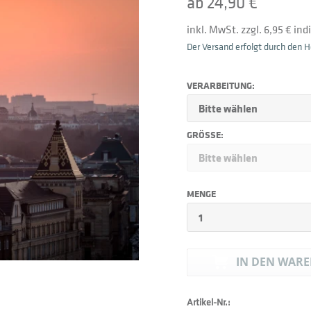
ab 24,90 €
inkl. MwSt. zzgl. 6,95 € in
Der Versand erfolgt durch den He
VERARBEITUNG:
GRÖSSE:
MENGE
IN DEN
WARE
Artikel-Nr.: