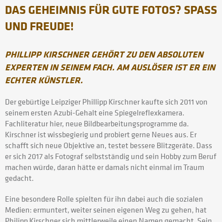
DAS GEHEIMNIS FÜR GUTE FOTOS? SPASS U
ND FREUDE!
PHILLIPP KIRSCHNER GEHÖRT ZU DEN ABSOLUTEN
EXPERTEN IN SEINEM FACH. AM AUSLÖSER IST ER EIN
ECHTER KÜNSTLER.
Der gebürtige Leipziger Phillipp Kirschner kaufte sich 2011 von
seinem ersten Azubi-Gehalt eine Spiegelreflexkamera.
Fachliteratur hier, neue Bildbearbeitungsprogramme da.
Kirschner ist wissbegierig und probiert gerne Neues aus. Er
schafft sich neue Objektive an, testet bessere Blitzgeräte. Dass
er sich 2017 als Fotograf selbstständig und sein Hobby zum Beruf
machen würde, daran hätte er damals nicht einmal im Traum
gedacht.
Eine besondere Rolle spielten für ihn dabei auch die sozialen
Medien: ermuntert, weiter seinen eigenen Weg zu gehen, hat
Philipp Kirschner sich mittlerweile einen Namen gemacht. Sein