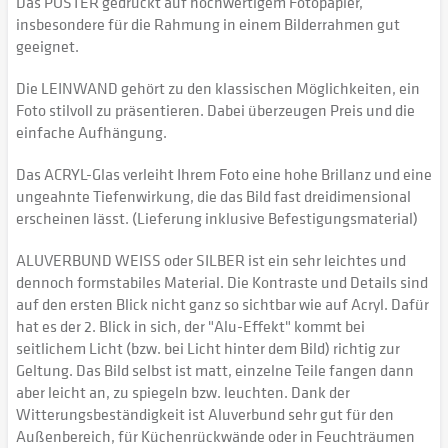
Das POSTER gedruckt auf hochwertigem Fotopapier,
insbesondere für die Rahmung in einem Bilderrahmen gut
geeignet.
Die LEINWAND gehört zu den klassischen Möglichkeiten, ein
Foto stilvoll zu präsentieren. Dabei überzeugen Preis und die
einfache Aufhängung.
Das ACRYL-Glas verleiht Ihrem Foto eine hohe Brillanz und eine
ungeahnte Tiefenwirkung, die das Bild fast dreidimensional
erscheinen lässt. (Lieferung inklusive Befestigungsmaterial)
ALUVERBUND WEISS oder SILBER ist ein sehr leichtes und
dennoch formstabiles Material. Die Kontraste und Details sind
auf den ersten Blick nicht ganz so sichtbar wie auf Acryl. Dafür
hat es der 2. Blick in sich, der "Alu-Effekt" kommt bei
seitlichem Licht (bzw. bei Licht hinter dem Bild) richtig zur
Geltung. Das Bild selbst ist matt, einzelne Teile fangen dann
aber leicht an, zu spiegeln bzw. leuchten. Dank der
Witterungsbeständigkeit ist Aluverbund sehr gut für den
Außenbereich, für Küchenrückwände oder in Feuchträumen