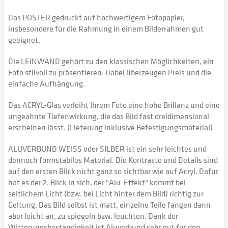
Das POSTER gedruckt auf hochwertigem Fotopapier,
insbesondere für die Rahmung in einem Bilderrahmen gut
geeignet.
Die LEINWAND gehört zu den klassischen Möglichkeiten, ein
Foto stilvoll zu präsentieren. Dabei überzeugen Preis und die
einfache Aufhängung.
Das ACRYL-Glas verleiht Ihrem Foto eine hohe Brillanz und eine
ungeahnte Tiefenwirkung, die das Bild fast dreidimensional
erscheinen lässt. (Lieferung inklusive Befestigungsmaterial)
ALUVERBUND WEISS oder SILBER ist ein sehr leichtes und
dennoch formstabiles Material. Die Kontraste und Details sind
auf den ersten Blick nicht ganz so sichtbar wie auf Acryl. Dafür
hat es der 2. Blick in sich, der "Alu-Effekt" kommt bei
seitlichem Licht (bzw. bei Licht hinter dem Bild) richtig zur
Geltung. Das Bild selbst ist matt, einzelne Teile fangen dann
aber leicht an, zu spiegeln bzw. leuchten. Dank der
Witterungsbeständigkeit ist Aluverbund sehr gut für den