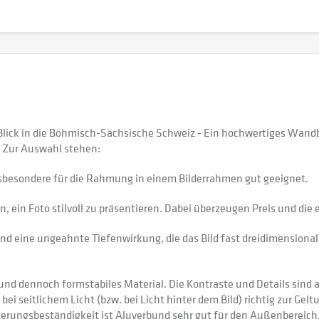
ick in die Böhmisch-Sächsische Schweiz - Ein hochwertiges Wandb
 Zur Auswahl stehen:
sbesondere für die Rahmung in einem Bilderrahmen gut geeignet.
 ein Foto stilvoll zu präsentieren. Dabei überzeugen Preis und di
nd eine ungeahnte Tiefenwirkung, die das Bild fast dreidimensional 
 dennoch formstabiles Material. Die Kontraste und Details sind auf
 bei seitlichem Licht (bzw. bei Licht hinter dem Bild) richtig zur Gel
itterungsbeständigkeit ist Aluverbund sehr gut für den Außenberei