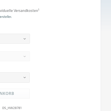
dividuelle Versandkosten
1
rsteller.
NKORB
DS_HW28781