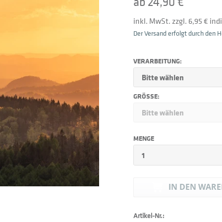
ab 24,90 €
inkl. MwSt. zzgl. 6,95 € in
Der Versand erfolgt durch den He
VERARBEITUNG:
GRÖSSE:
MENGE
IN DEN
WARE
Artikel-Nr.: