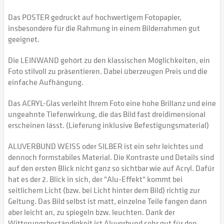
Das POSTER gedruckt auf hochwertigem Fotopapier,
insbesondere für die Rahmung in einem Bilderrahmen gut
geeignet.
Die LEINWAND gehört zu den klassischen Möglichkeiten, ein
Foto stilvoll zu präsentieren. Dabei überzeugen Preis und die
einfache Aufhängung.
Das ACRYL-Glas verleiht Ihrem Foto eine hohe Brillanz und eine
ungeahnte Tiefenwirkung, die das Bild fast dreidimensional
erscheinen lässt. (Lieferung inklusive Befestigungsmaterial)
ALUVERBUND WEISS oder SILBER ist ein sehr leichtes und
dennoch formstabiles Material. Die Kontraste und Details sind
auf den ersten Blick nicht ganz so sichtbar wie auf Acryl. Dafür
hat es der 2. Blick in sich, der "Alu-Effekt" kommt bei
seitlichem Licht (bzw. bei Licht hinter dem Bild) richtig zur
Geltung. Das Bild selbst ist matt, einzelne Teile fangen dann
aber leicht an, zu spiegeln bzw. leuchten. Dank der
Witterungsbeständigkeit ist Aluverbund sehr gut für den