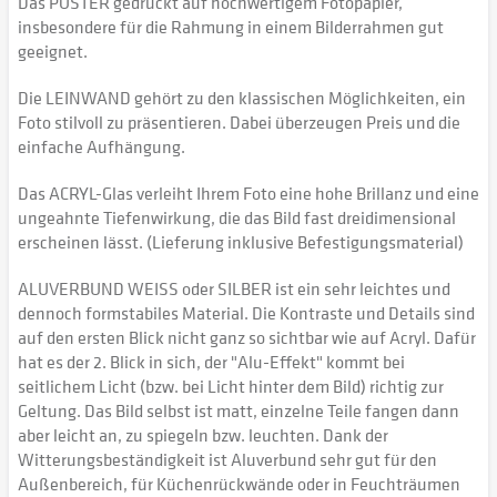
Das POSTER gedruckt auf hochwertigem Fotopapier,
insbesondere für die Rahmung in einem Bilderrahmen gut
geeignet.
Die LEINWAND gehört zu den klassischen Möglichkeiten, ein
Foto stilvoll zu präsentieren. Dabei überzeugen Preis und die
einfache Aufhängung.
Das ACRYL-Glas verleiht Ihrem Foto eine hohe Brillanz und eine
ungeahnte Tiefenwirkung, die das Bild fast dreidimensional
erscheinen lässt. (Lieferung inklusive Befestigungsmaterial)
ALUVERBUND WEISS oder SILBER ist ein sehr leichtes und
dennoch formstabiles Material. Die Kontraste und Details sind
auf den ersten Blick nicht ganz so sichtbar wie auf Acryl. Dafür
hat es der 2. Blick in sich, der "Alu-Effekt" kommt bei
seitlichem Licht (bzw. bei Licht hinter dem Bild) richtig zur
Geltung. Das Bild selbst ist matt, einzelne Teile fangen dann
aber leicht an, zu spiegeln bzw. leuchten. Dank der
Witterungsbeständigkeit ist Aluverbund sehr gut für den
Außenbereich, für Küchenrückwände oder in Feuchträumen