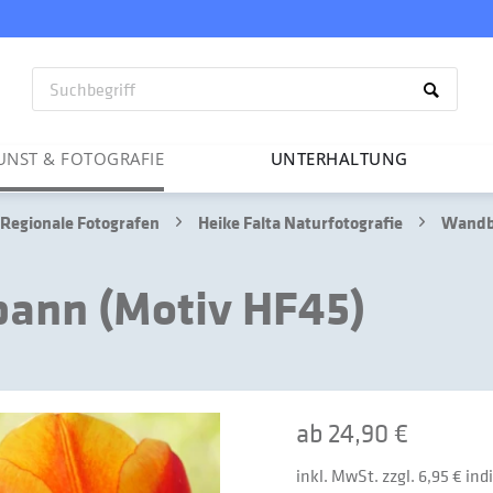
UNST & FOTO­GRAFIE
UNTER­HAL­TUNG
Regionale Fotografen
Heike Falta Naturfotografie
Wandbi
pann (Motiv HF45)
ab 24,90 €
inkl. MwSt. zzgl. 6,95 € in