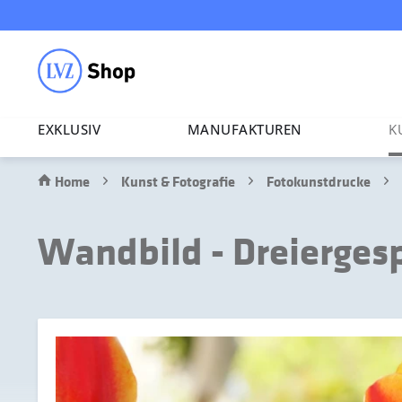
EXKLUSIV
MANU­FAK­TUREN
K
Home
Kunst & Fotografie
Fotokunstdrucke
Wandbild - Dreierges