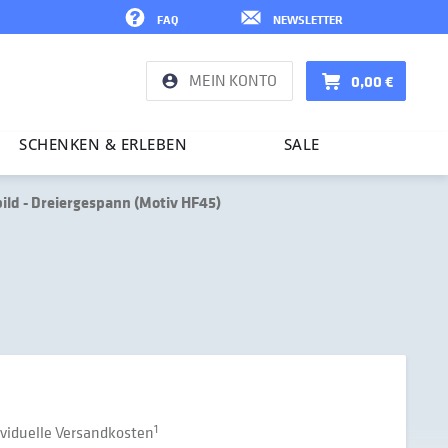
FAQ
NEWSLETTER
MEIN KONTO
0,00 €
SCHENKEN & ERLEBEN
SALE
ld - Dreiergespann (Motiv HF45)
dividuelle Versandkosten
1