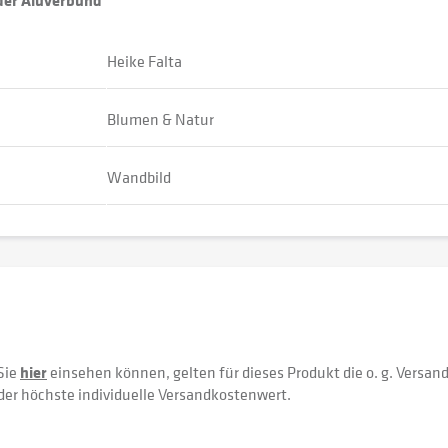
oder Aluverbund
Heike Falta
Blumen & Natur
Wandbild
Sie
hier
einsehen können, gelten für dieses Produkt die o. g. Versan
der höchste individuelle Versandkostenwert.