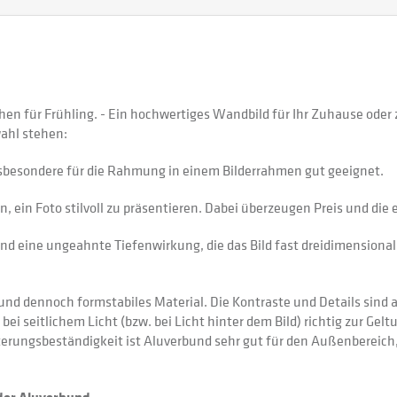
hen für Frühling. - Ein hochwertiges Wandbild für Ihr Zuhause ode
ahl stehen:
sbesondere für die Rahmung in einem Bilderrahmen gut geeignet.
 ein Foto stilvoll zu präsentieren. Dabei überzeugen Preis und di
nd eine ungeahnte Tiefenwirkung, die das Bild fast dreidimensional 
 dennoch formstabiles Material. Die Kontraste und Details sind auf
 bei seitlichem Licht (bzw. bei Licht hinter dem Bild) richtig zur Gel
itterungsbeständigkeit ist Aluverbund sehr gut für den Außenberei