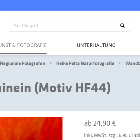
UNST & FOTO­GRAFIE
UNTER­HAL­TUNG
Regionale Fotografen
Heike Falta Naturfotografie
Wandbi
hinein (Motiv HF44)
ab 24,90 €
inkl. MwSt. zzgl. 6,95 € in