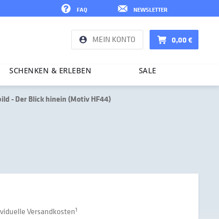
FAQ
NEWSLETTER
MEIN KONTO
0,00 €
SCHENKEN & ERLEBEN
SALE
ld - Der Blick hinein (Motiv HF44)
dividuelle Versandkosten
1