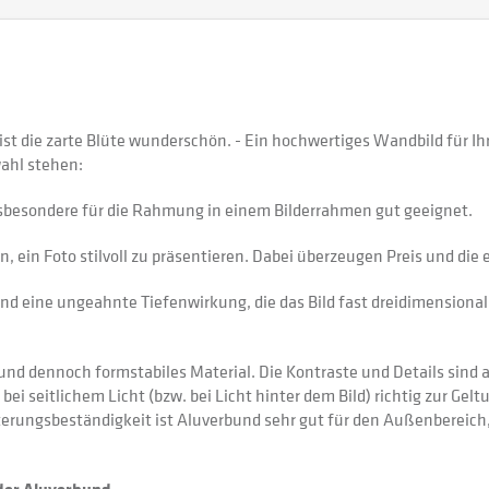
t ist die zarte Blüte wunderschön. - Ein hochwertiges Wandbild für
ahl stehen:
sbesondere für die Rahmung in einem Bilderrahmen gut geeignet.
 ein Foto stilvoll zu präsentieren. Dabei überzeugen Preis und di
nd eine ungeahnte Tiefenwirkung, die das Bild fast dreidimensional 
 dennoch formstabiles Material. Die Kontraste und Details sind auf
 bei seitlichem Licht (bzw. bei Licht hinter dem Bild) richtig zur Gel
itterungsbeständigkeit ist Aluverbund sehr gut für den Außenberei