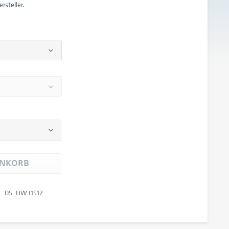
rsteller.
NKORB
DS_HW31512