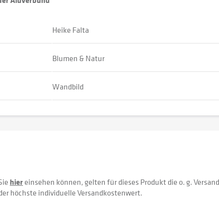
oder Aluverbund
Heike Falta
Blumen & Natur
Wandbild
Sie
hier
einsehen können, gelten für dieses Produkt die o. g. Versan
der höchste individuelle Versandkostenwert.