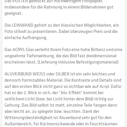
Das POSTER gedruckt auf hochwertigem Fotopapier,
insbesondere für die Rahmung in einem Bilderrahmen gut
geeignet.
Die LEINWAND gehört zu den klassischen Möglichkeiten, ein
Foto stilvoll zu präsentieren. Dabei überzeugen Preis und die
einfache Aufhängung.
Das ACRYL-Glas verleiht Ihrem Foto eine hohe Brillanz und eine
ungeahnte Tiefenwirkung, die das Bild fast dreidimensional
erscheinen lässt. (Lieferung inklusive Befestigungsmaterial)
ALUVERBUND WEISS oder SILBER ist ein sehr leichtes und
dennoch formstabiles Material. Die Kontraste und Details sind
auf den ersten Blick nicht ganz so sichtbar wie auf Acryl. Dafür
hat es der 2. Blick in sich, der "Alu-Effekt" kommt bei
seitlichem Licht (bzw. bei Licht hinter dem Bild) richtig zur
Geltung. Das Bild selbst ist matt, einzelne Teile fangen dann
aber leicht an, zu spiegeln bzw. leuchten. Dank der
Witterungsbeständigkeit ist Aluverbund sehr gut für den
Außenbereich, für Küchenrückwände oder in Feuchträumen