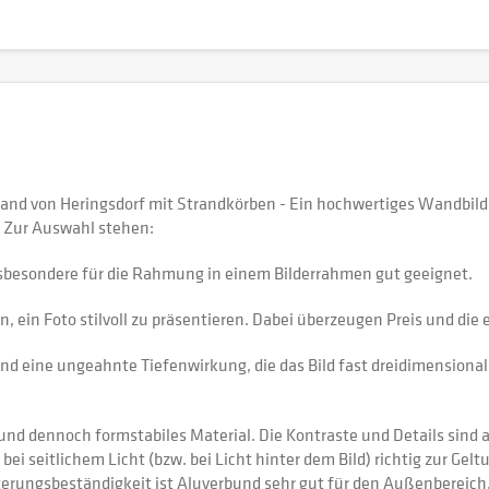
and von Heringsdorf mit Strandkörben - Ein hochwertiges Wandbild
 Zur Auswahl stehen:
sbesondere für die Rahmung in einem Bilderrahmen gut geeignet.
 ein Foto stilvoll zu präsentieren. Dabei überzeugen Preis und di
nd eine ungeahnte Tiefenwirkung, die das Bild fast dreidimensional 
 dennoch formstabiles Material. Die Kontraste und Details sind auf
 bei seitlichem Licht (bzw. bei Licht hinter dem Bild) richtig zur Gel
itterungsbeständigkeit ist Aluverbund sehr gut für den Außenberei