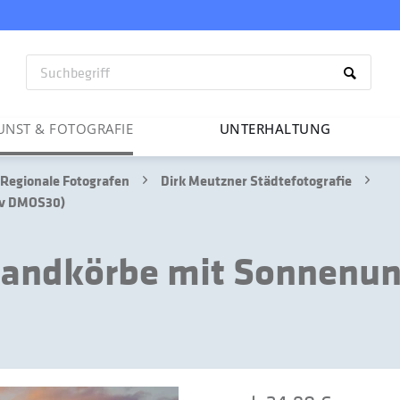
UNST & FOTO­GRAFIE
UNTER­HAL­TUNG
Regionale Fotografen
Dirk Meutzner Städtefotografie
iv DMOS30)
trandkörbe mit Sonnenu