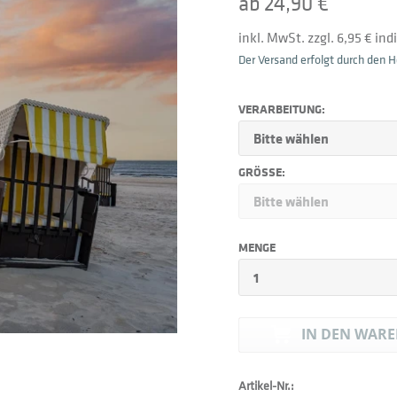
ab 24,90 €
inkl. MwSt. zzgl. 6,95 € in
Der Versand erfolgt durch den He
VERARBEITUNG:
GRÖSSE:
MENGE
IN DEN
WARE
Artikel-Nr.: