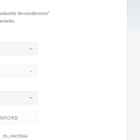
dividuelle Versandkosten
1
rsteller.
NKORB
DS_HW29366