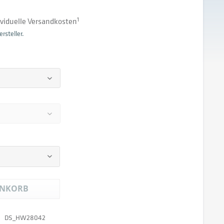
dividuelle Versandkosten
1
rsteller.
NKORB
DS_HW28042