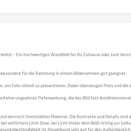
m Herbst – Ein hochwertiges Wandbild für Ihr Zuhause oder zum Ver
sbesondere für die Rahmung in einem Bilderrahmen gut geeignet.
 ein Foto stilvoll zu präsentieren. Dabei überzeugen Preis und di
nd eine ungeahnte Tiefenwirkung, die das Bild fast dreidimensional 
 dennoch formstabiles Material. Die Kontraste und Details sind auf
 bei seitlichem Licht (bzw. bei Licht hinter dem Bild) richtig zur Gel
itterungsbeständigkeit ist Aluverbund sehr gut für den Außenberei