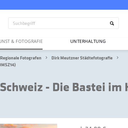
UNST & FOTO­GRAFIE
UNTER­HAL­TUNG
Regionale Fotografen
Dirk Meutzner Städtefotografie
 DMSZ14)
chweiz - Die Bastei im 