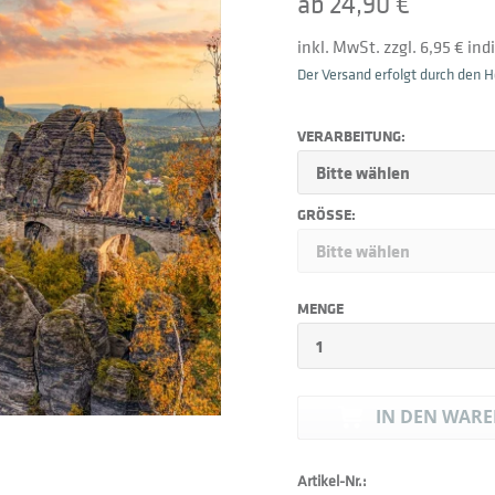
ab 24,90 €
inkl. MwSt. zzgl. 6,95 € in
Der Versand erfolgt durch den He
VERARBEITUNG:
GRÖSSE:
MENGE
IN DEN
WARE
Artikel-Nr.: