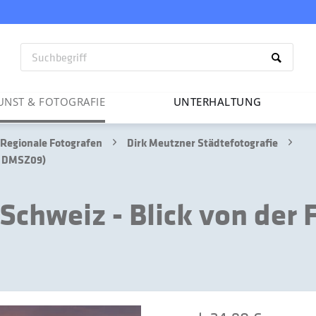
UNST & FOTO­GRAFIE
UNTER­HAL­TUNG
Regionale Fotografen
Dirk Meutzner Städtefotografie
iv DMSZ09)
chweiz - Blick von der 