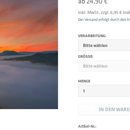
ab 24,90 €
inkl. MwSt. zzgl. 6,95 € in
Der Versand erfolgt durch den He
VERARBEITUNG:
GRÖSSE:
MENGE
IN DEN
WARE
Artikel-Nr.: