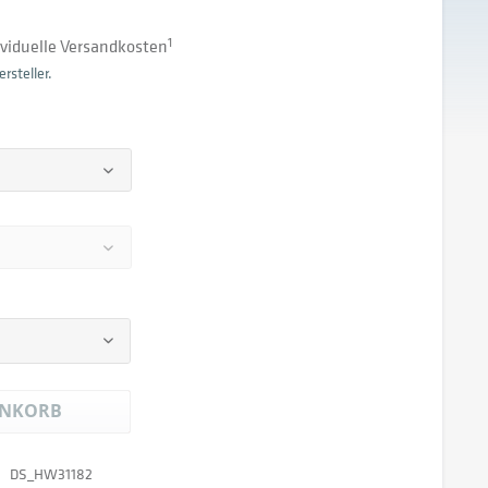
dividuelle Versandkosten
1
rsteller.
NKORB
DS_HW31182