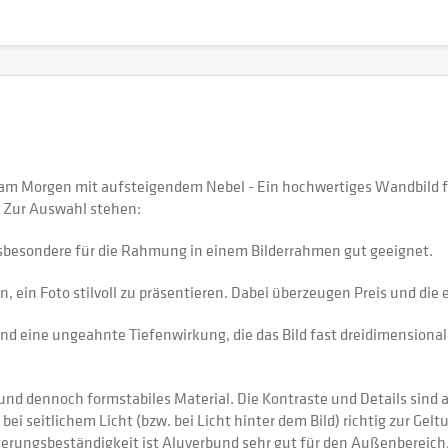
n am Morgen mit aufsteigendem Nebel - Ein hochwertiges Wandbild 
 Zur Auswahl stehen:
sbesondere für die Rahmung in einem Bilderrahmen gut geeignet.
 ein Foto stilvoll zu präsentieren. Dabei überzeugen Preis und di
nd eine ungeahnte Tiefenwirkung, die das Bild fast dreidimensional 
 dennoch formstabiles Material. Die Kontraste und Details sind auf
 bei seitlichem Licht (bzw. bei Licht hinter dem Bild) richtig zur Gel
itterungsbeständigkeit ist Aluverbund sehr gut für den Außenberei