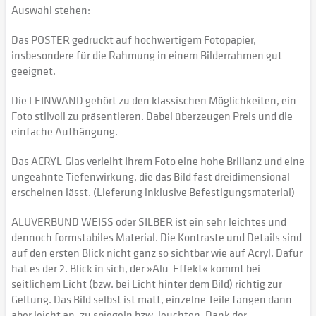
Auswahl stehen:
Das POSTER gedruckt auf hochwertigem Fotopapier,
insbesondere für die Rahmung in einem Bilderrahmen gut
geeignet.
Die LEINWAND gehört zu den klassischen Möglichkeiten, ein
Foto stilvoll zu präsentieren. Dabei überzeugen Preis und die
einfache Aufhängung.
Das ACRYL-Glas verleiht Ihrem Foto eine hohe Brillanz und eine
ungeahnte Tiefenwirkung, die das Bild fast dreidimensional
erscheinen lässt. (Lieferung inklusive Befestigungsmaterial)
ALUVERBUND WEISS oder SILBER ist ein sehr leichtes und
dennoch formstabiles Material. Die Kontraste und Details sind
auf den ersten Blick nicht ganz so sichtbar wie auf Acryl. Dafür
hat es der 2. Blick in sich, der »Alu-Effekt« kommt bei
seitlichem Licht (bzw. bei Licht hinter dem Bild) richtig zur
Geltung. Das Bild selbst ist matt, einzelne Teile fangen dann
aber leicht an, zu spiegeln bzw. leuchten. Dank der