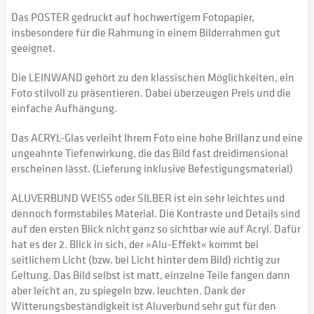
Das POSTER gedruckt auf hochwertigem Fotopapier,
insbesondere für die Rahmung in einem Bilderrahmen gut
geeignet.
Die LEINWAND gehört zu den klassischen Möglichkeiten, ein
Foto stilvoll zu präsentieren. Dabei überzeugen Preis und die
einfache Aufhängung.
Das ACRYL-Glas verleiht Ihrem Foto eine hohe Brillanz und eine
ungeahnte Tiefenwirkung, die das Bild fast dreidimensional
erscheinen lässt. (Lieferung inklusive Befestigungsmaterial)
ALUVERBUND WEISS oder SILBER ist ein sehr leichtes und
dennoch formstabiles Material. Die Kontraste und Details sind
auf den ersten Blick nicht ganz so sichtbar wie auf Acryl. Dafür
hat es der 2. Blick in sich, der »Alu-Effekt« kommt bei
seitlichem Licht (bzw. bei Licht hinter dem Bild) richtig zur
Geltung. Das Bild selbst ist matt, einzelne Teile fangen dann
aber leicht an, zu spiegeln bzw. leuchten. Dank der
Witterungsbeständigkeit ist Aluverbund sehr gut für den