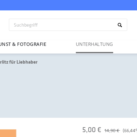
UNST & FOTO­GRAFIE
UNTER­HAL­TUNG
rlitz für Liebhaber
5,00 €
14,90 €
(66,44