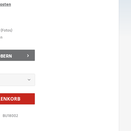
kosten
(Fotos)
en
ÖBERN
ENKORB
BU18002