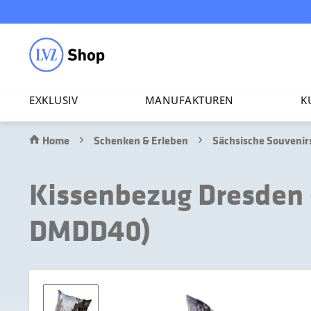
EXKLUSIV
MANU­FAK­TUREN
K
Home
Schenken & Erleben
Sächsische Souvenir
Kissenbezug Dresden 
DMDD40)