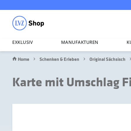
EXKLUSIV
MANU­FAK­TUREN
K
Home
Schenken & Erleben
Original Sächsisch
Karte mit Umschlag Fi