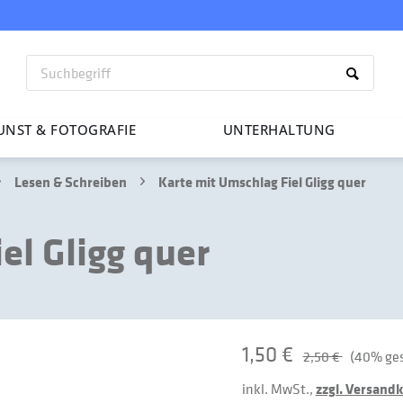
UNST & FOTO­GRAFIE
UNTER­HAL­TUNG
Lesen & Schreiben
Karte mit Umschlag Fiel Gligg quer
el Gligg quer
1,50 €
2,50 €
(40% ges
inkl. MwSt.,
zzgl. Versand