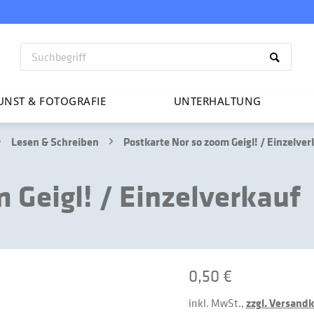
UNST & FOTO­GRAFIE
UNTER­HAL­TUNG
Lesen & Schreiben
Postkarte Nor so zoom Geigl! / Einzelver
 Geigl! / Einzelverkauf
0,50 €
inkl. MwSt.,
zzgl. Versand