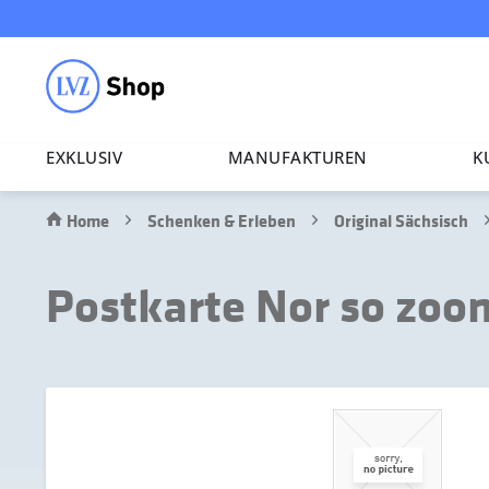
EXKLUSIV
MANU­FAK­TUREN
K
Home
Schenken & Erleben
Original Sächsisch
Postkarte Nor so zoom