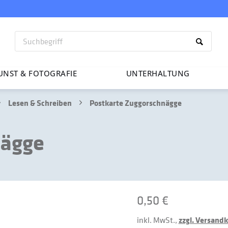
UNST & FOTO­GRAFIE
UNTER­HAL­TUNG
Lesen & Schreiben
Postkarte Zuggorschnägge
nägge
0,50 €
inkl. MwSt.,
zzgl. Versand