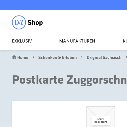
EXKLUSIV
MANU­FAK­TUREN
K
Home
Schenken & Erleben
Original Sächsisch
Postkarte Zuggorsch