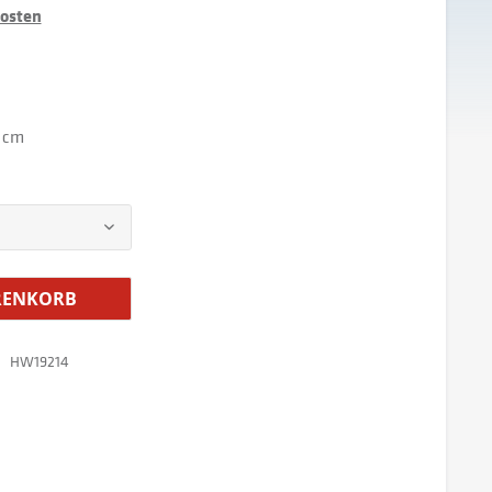
kosten
0 cm
ENKORB
HW19214