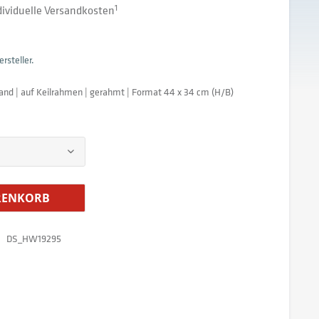
ndividuelle Versandkosten
1
rsteller.
and | auf Keilrahmen | gerahmt | Format 44 x 34 cm (H/B)
ENKORB
DS_HW19295