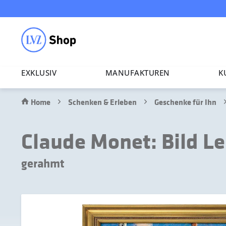
EXKLUSIV
MANU­FAK­TUREN
K
Home
Schenken & Erleben
Geschenke für Ihn
Claude Monet: Bild Le
gerahmt