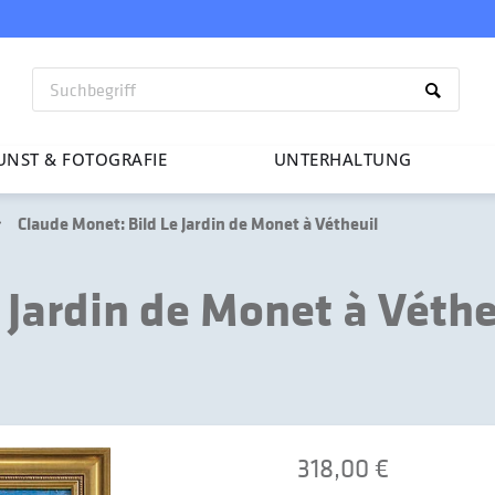
UNST & FOTO­GRAFIE
UNTER­HAL­TUNG
Claude Monet: Bild Le Jardin de Monet à Vétheuil
 Jardin de Monet à Véthe
318,00 €