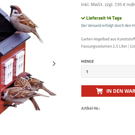
inkl. MwSt. zzgl. 7,95 € in
Lieferzeit 14 Tage
Der Versand erfolgt durch den He
Garten-Vogelbad aus Kunststoff
Fassungsvolumen 2,5 Liter | Grö
MENGE
IN DEN
WAR
Artikel-Nr.: