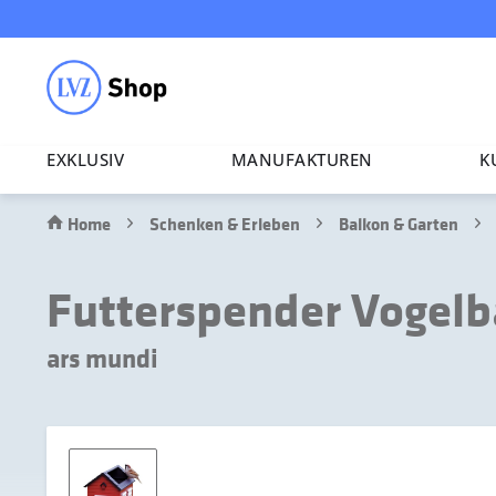
EXKLUSIV
MANU­FAK­TUREN
K
Home
Schenken & Erleben
Balkon & Garten
Futterspender Vogelb
ars mundi