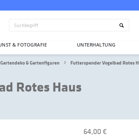
UNST & FOTO­GRAFIE
UNTER­HAL­TUNG
Gartendeko & Gartenfiguren
Futterspender Vogelbad Rotes 
ad Rotes Haus
64,00 €