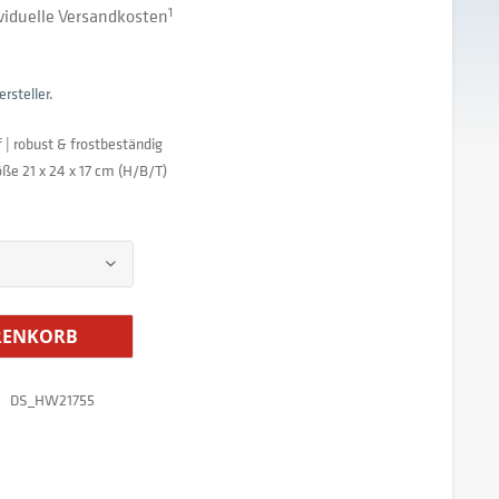
dividuelle Versandkosten
1
rsteller.
 | robust & frostbeständig
ße 21 x 24 x 17 cm (H/B/T)
ENKORB
DS_HW21755