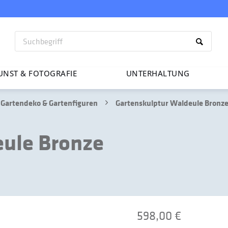
UNST & FOTO­GRAFIE
UNTER­HAL­TUNG
Gartendeko & Gartenfiguren
Gartenskulptur Waldeule Bronz
eule Bronze
598,00 €