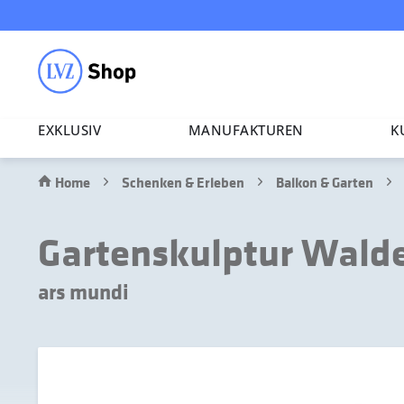
EXKLUSIV
MANU­FAK­TUREN
K
Home
Schenken & Erleben
Balkon & Garten
Gartenskulptur Wald
ars mundi