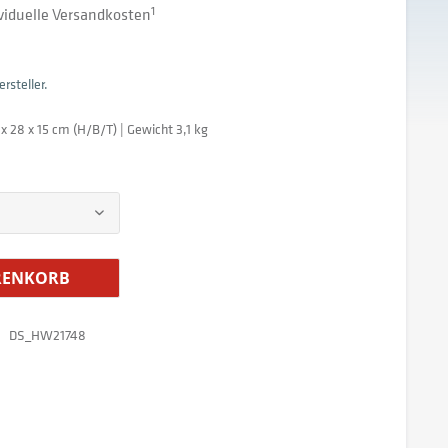
dividuelle Versandkosten
1
rsteller.
 x 28 x 15 cm (H/B/T) | Gewicht 3,1 kg
ENKORB
DS_HW21748