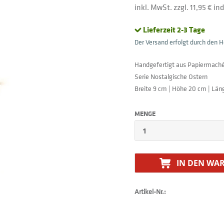
inkl. MwSt. zzgl. 11,95 € i
Lieferzeit 2-3 Tage
Der Versand erfolgt durch den He
Handgefertigt aus Papiermach
Serie Nostalgische Ostern
Breite 9 cm | Höhe 20 cm | Län
MENGE
IN DEN
WAR
Artikel-Nr.: