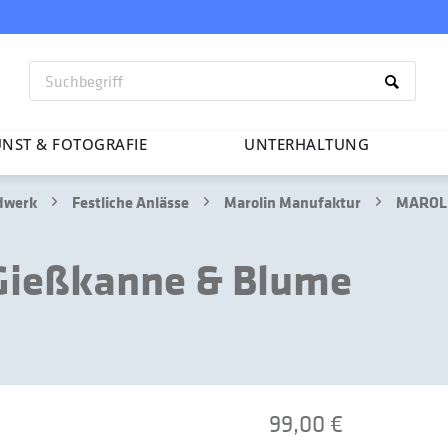
NST & FOTO­GRAFIE
UNTER­HAL­TUNG
ndwerk
Festliche Anlässe
Marolin Manufaktur
MAROLI
Gießkanne & Blume
99,00 €