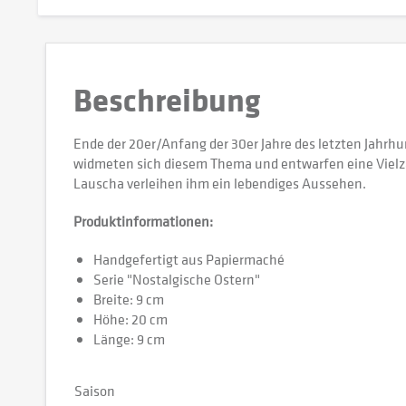
Beschreibung
Ende der 20er/Anfang der 30er Jahre des letzten Jahrh
widmeten sich diesem Thema und entwarfen eine Vielzah
Lauscha verleihen ihm ein lebendiges Aussehen.
Produktinformationen:
Handgefertigt aus Papiermaché
Serie "Nostalgische Ostern"
Breite: 9 cm
Höhe: 20 cm
Länge: 9 cm
Saison