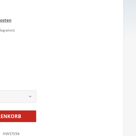
kosten
Kilogramm)
ENKORB
HW51594