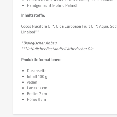
Handgemacht & ohne Palmöl
Inhaltsstoffe:
Cocos Nucifera Oil*, Olea Europaea Fruit Oil*, Aqua, So
Linalool**
*Biologischer Anbau
**Natürlicher Bestandteil ätherischer Öle
Produktinformationen:
Duschseife
Inhalt 100 g
vegan
Länge: 7 cm
Breite: 7 cm
Höhe: 3 cm