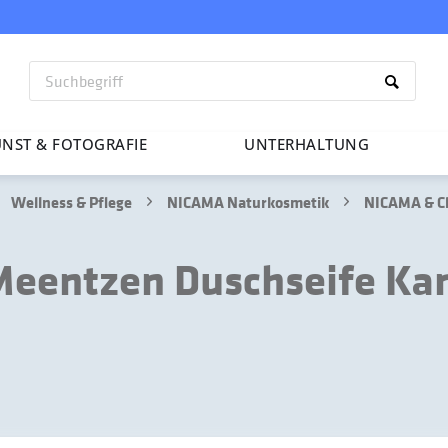
NST & FOTO­GRAFIE
UNTER­HAL­TUNG
Wellness & Pflege
NICAMA Naturkosmetik
NICAMA & Ch
eentzen Duschseife Kam