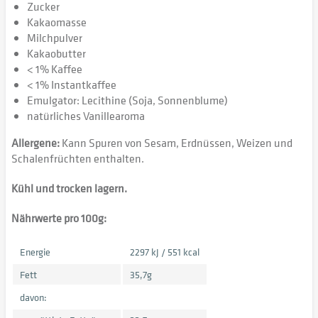
Zucker
Kakaomasse
Milchpulver
Kakaobutter
< 1% Kaffee
< 1% Instantkaffee
Emulgator: Lecithine (Soja, Sonnenblume)
natürliches Vanillearoma
Allergene:
Kann Spuren von Sesam, Erdnüssen, Weizen und
Schalenfrüchten enthalten.
Kühl und trocken lagern.
Nährwerte pro 100g:
Energie
2297 kJ / 551 kcal
Fett
35,7g
davon: