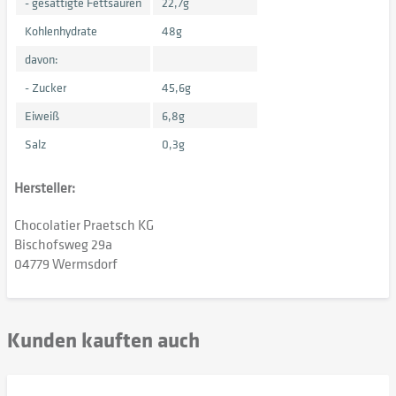
- gesättigte Fettsäuren
22,7g
Kohlenhydrate
48g
davon:
- Zucker
45,6g
Eiweiß
6,8g
Salz
0,3g
Hersteller:
Chocolatier Praetsch KG
Bischofsweg 29a
04779 Wermsdorf
Kunden kauften auch