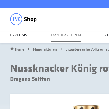
EXKLUSIV
MANU­FAK­TUREN
KU
Home
Manufakturen
Erzgebirgische Volkskunst
Nussknacker König ro
Dregeno Seiffen