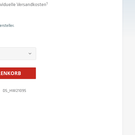
dividuelle Versandkosten
1
rsteller.
ENKORB
DS_HW21095