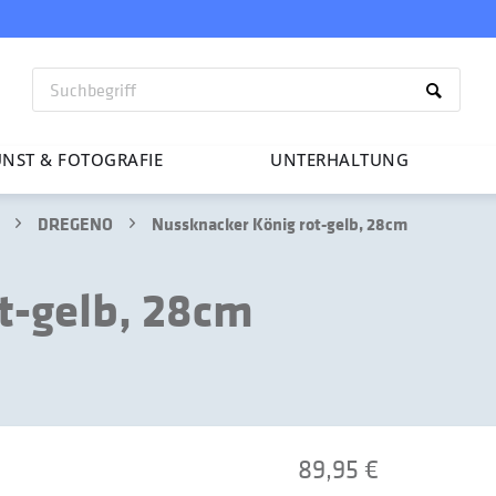
NST & FOTO­GRAFIE
UNTER­HAL­TUNG
DREGENO
Nussknacker König rot-gelb, 28cm
t-gelb, 28cm
89,95 €