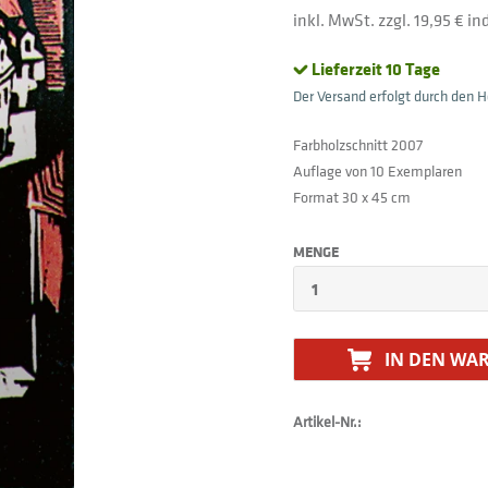
inkl. MwSt. zzgl. 19,95 € i
Lieferzeit 10 Tage
Der Versand erfolgt durch den He
Farbholzschnitt 2007
Auflage von 10 Exemplaren
Format 30 x 45 cm
MENGE
IN DEN
WAR
Artikel-Nr.: