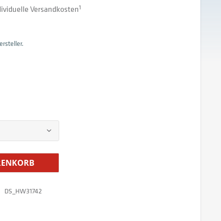
ndividuelle Versandkosten
1
rsteller.
ENKORB
DS_HW31742