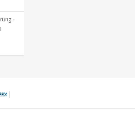
rung -
I