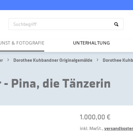
UNST & FOTO­GRAFIE
UNTER­HAL­TUNG
er
Dorothee Kuhbandner Originalgemälde
Dorothee Kuhba
- Pina, die Tänzerin
1.000,00 €
inkl. MwSt.,
versandkostenf