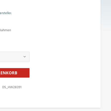
rsteller.
 Rahmen
ENKORB
DS_HW28391