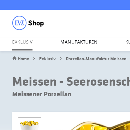
EXKLUSIV
MANU­FAK­TUREN
K
Home
Exklusiv
Porzellan-Manufaktur Meissen
Meissen - Seerosensc
Meissener Porzellan