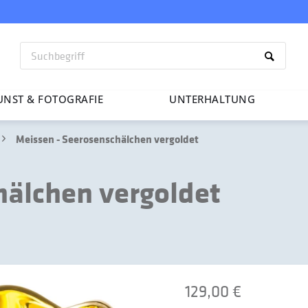
UNST & FOTO­GRAFIE
UNTER­HAL­TUNG
Meissen - Seerosenschälchen vergoldet
hälchen vergoldet
129,00 €