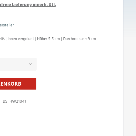
reie Lieferung innerh. Dtl.
rsteller.
weiß | innen vergoldet | Höhe: 5,5 cm | Durchmesser: 9 cm
ENKORB
DS_HW21041