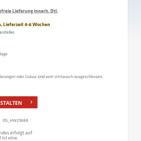
reie Lieferung innerh. Dtl.
, Lieferzeit 4-6 Wochen
rsteller.
nlage
isierungen oder Gravur sind vom Umtausch ausgeschlossen.
ESTALTEN
DS_HW29688
des erfolgt auf
ist eine