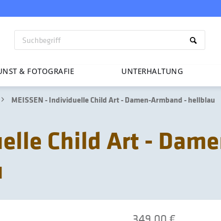
UNST & FOTO­GRAFIE
UNTER­HAL­TUNG
MEISSEN - Individuelle Child Art - Damen-Armband - hellblau
elle Child Art - Dame
u
349,00 €