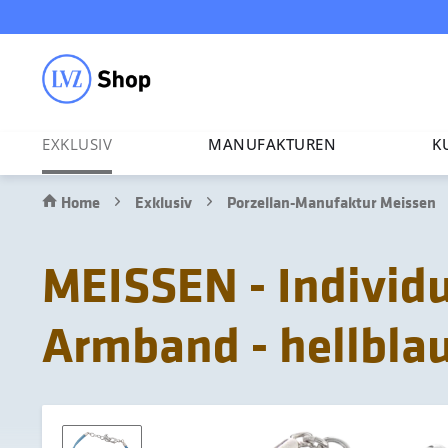
EXKLUSIV
MANU­FAK­TUREN
K
Home
Exklusiv
Porzellan-Manufaktur Meissen
MEISSEN - Individu
Armband - hellbla