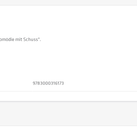
komödie mit Schuss".
9783000316173