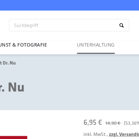
UNST & FOTO­GRAFIE
UNTER­HAL­TUNG
t Dr. Nu
r. Nu
6,95 €
14,90 €
(53,36%
inkl. MwSt.,
zzgl. Versand