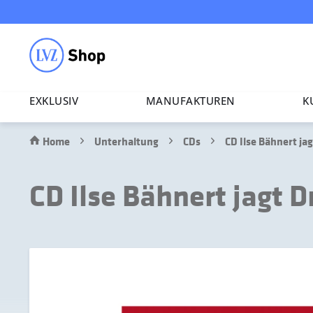
EXKLUSIV
MANU­FAK­TUREN
K
Home
Unterhaltung
CDs
CD Ilse Bähnert jag
CD Ilse Bähnert jagt D